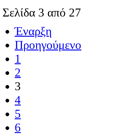
Σελίδα 3 από 27
Έναρξη
Προηγούμενο
1
2
3
4
5
6