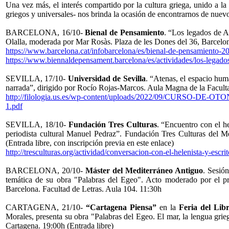
Una vez más, el interés compartido por la cultura griega, unido a la
griegos y universales- nos brinda la ocasión de encontrarnos de nuevo
BARCELONA, 16/10-
Bienal de Pensamiento
. “Los legados de A
Olalla, moderada por Mar Rosàs. Plaza de les Dones del 36, Barcelon
https://www.barcelona.cat/infobarcelona/es/bienal-de-pensamiento-
https://www.biennaldepensament.barcelona/es/actividades/los-legados
SEVILLA, 17/10-
Universidad de Sevilla
. “Atenas, el espacio hum
narrada”, dirigido por Rocío Rojas-Marcos. Aula Magna de la Facultad 
http://filologia.us.es/wp-content/uploads/2022/09/CURS
1.pdf
SEVILLA, 18/10-
Fundación Tres Culturas
. “Encuentro con el he
periodista cultural Manuel Pedraz”. Fundación Tres Culturas del Me
(Entrada libre, con inscripción previa en este enlace)
http://tresculturas.org/actividad/conversacion-con-el-helenista-y-escrit
BARCELONA, 20/10-
Máster del Mediterráneo Antiguo
. Sesió
temática de su obra "Palabras del Egeo". Acto moderado por el pr
Barcelona. Facultad de Letras. Aula 104. 11:30h
CARTAGENA, 21/10-
“Cartagena Piensa”
en la
Feria del Lib
Morales, presenta su obra "Palabras del Egeo. El mar, la lengua grie
Cartagena. 19:00h (Entrada libre)