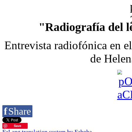
"Radiografía del l
Entrevista radiofónica en e
de Helen
f
Share
Save
FaLang translation system by Faboba