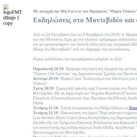
Με αφορμή την 40ή Επέτειο του Ιδρύματος "Μαρία Τσάκου
Εκδηλώσεις στο Μοντεβιδέο και 
Από τις 24 Οκτωβρίου έως τις 4 Νοεμβρίου του 2018, το Ίδρυμ
και στο Μπουένος Άιρες με ένα πλούσιο πρόγραμμα εκδηλώσεων
και με προσκεκλημένο τον Ισπανό ελληνιστή και συγγραφέα Πέ
Πόλης του Μοντεβιδέο" από τον Δήμαρχο της πρωτεύουσας.
Κύριες εκδηλώσεις του προγράμματος υπήρξαν οι εξής:
Παρασκευή 26/10
: Πρεμιέρα στη Λατινική Αμερική της ταινία
"Ernesto Che Guevara" της Αρχιτεκτονικής Σχολής του Πανεπι
Δευτέρα 29/10
: Master Class "Συλλογισμοί και δεξιότητες για
Τσάκου".
Τρίτη 30/10
: Στρογγυλή τράπεζα περί Γλωσσολογίας στο Πολιτι
Μοντεβιδέο. Με τη συμμετοχή των Virginia Bertolotti (Γλωσσ
Elizaincín (Γλωσσολόγος και τέως Πρόεδρος της Εθνικής Ακαδ
Olalla.
Τετάρτη 31/10
: Τελετή αναγόρευσης του Πέδρο Ολάγια ως
Επιφ
Τετάρτη 31/10
: Παρουσίαση του έργου "Περί πολιτικού γήρατο
Luis Antonio Hierro López (τέως Αντιπρόεδρος της Δημοκρατίας
(Διευθυντής του Τμήματος Κλασικής Φιλολογίας του Κρατικού
και συντονιστής της εκδήλωσης) και Pedro Olalla. Aμφιθέατρο 
Πανεπιστημίου του Μοντεβιδέο.