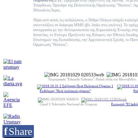
Παρασκευή 2/11
: Πρεμιέρα στην Αργεντινή της ταινίας "Η μετ
Τσαρδίκου, Πρόεδρο της Πολιτιστικής Οργάνωσης "Νόστος". Αμ
Μπουένος Άιρες.
Πέρα από αυτές τις εκδηλώσεις, ο Πέδρο Ολάγια υπήρξε καλεσμ
συνεντεύξεις σε διάφορα ΜΜΕ (βλ. links στις εικόνες). Το πρ
συνεργασία με την Αντιπροσωπεία της Ευρωπαϊκής Ένωσης στην
Ισπανίας, το Επίτιμο Προξενείο της Κύπρου, την Εθνική Ακαδ
Επιστημών της Εκπαίδευσης, την Αρχιτεκτονική Σχολή, το Παν
Οργάνωση "Νόστος".
Τοιχογραφία "Eduardo Galeano". Παλιά πόλη του Μοντεβιδέο.
Εκδήλωση "Περί πολιτικού γήρατος"
Ραδ
Canal 5 Televisión Nacional de Uruguay
Εκπομπή "El ladró
f
Share